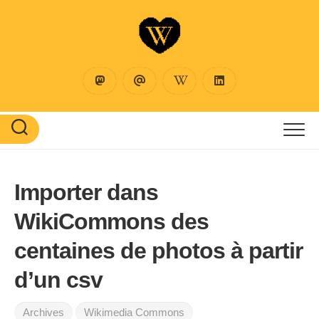
Skip
to
content
Importer dans
WikiCommons des
centaines de photos à partir
d’un csv
Archives
Wikimedia Commons