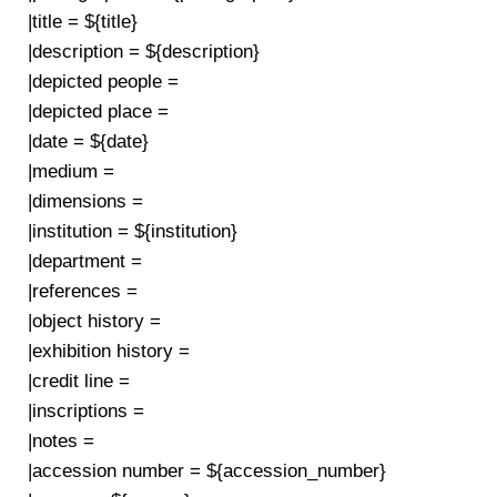
|title = ${title}
|description = ${description}
|depicted people =
|depicted place =
|date = ${date}
|medium =
|dimensions =
|institution = ${institution}
|department =
|references =
|object history =
|exhibition history =
|credit line =
|inscriptions =
|notes =
|accession number = ${accession_number}