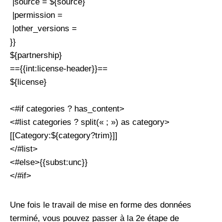
|source = ${source}
|permission =
|other_versions =
}}
${partnership}
=={{int:license-header}}==
${license}
<#if categories ? has_content>
<#list categories ? split(« ; ») as category>
[[Category:${category?trim}]]
</#list>
<#else>{{subst:unc}}
</#if>
Une fois le travail de mise en forme des données
terminé, vous pouvez passer à la 2e étape de