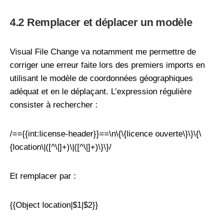
4.2 Remplacer et déplacer un modèle
Visual File Change va notamment me permettre de
corriger une erreur faite lors des premiers imports en
utilisant le modèle de coordonnées géographiques
adéquat et en le déplaçant. L’expression régulière
consister à rechercher :
/=={{int:license-header}}==\n\{\{licence ouverte\}\}\{\
{location\|([^\|]+)\|([^\|]+)\}\}/
Et remplacer par :
{{Object location|$1|$2}}