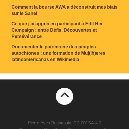
Comment la bourse AWA a déconstruit mes biais
sur le Sahel
Ce que j’ai appris en participant à Edit Her
Campaign : entre Défis, Découvertes et
Persévérance
Documenter le patrimoine des peuples
autochtones : une formation de Muj(lh)eres
latinoamericanas en Wikimedia
Pierre-Yves Beaudouin, CC-BY-SA-4.0