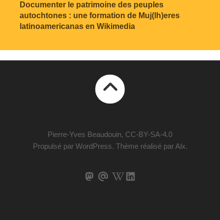
Documenter le patrimoine des peuples
autochtones : une formation de Muj(lh)eres
latinoamericanas en Wikimedia
Pierre-Yves Beaudouin, CC-BY-SA-4.0
Propulsé par
WordPress
. Thème réalisé par
Alx
.