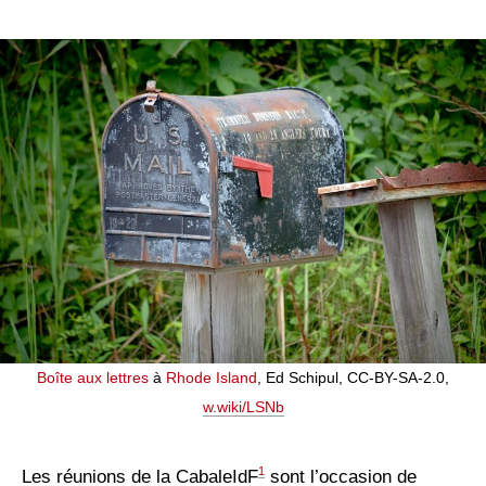
Boîte aux lettres
à
Rhode Island
, Ed Schipul, CC-BY-SA-2.0,
w.wiki/LSNb
1
Les réunions de la CabaleIdF
sont l’occasion de