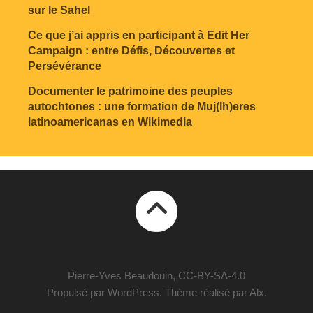
sur le Sahel
Ce que j’ai appris en participant à Edit Her
Campaign : entre Défis, Découvertes et
Persévérance
Documenter le patrimoine des peuples
autochtones : une formation de Muj(lh)eres
latinoamericanas en Wikimedia
Pierre-Yves Beaudouin, CC-BY-SA-4.0
Propulsé par
WordPress
. Thème réalisé par
Alx
.