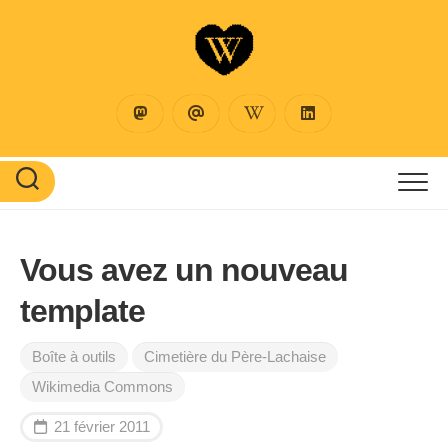
Skip
to
content
Vous avez un nouveau
template
Boîte à outils
Cimetière du Père-Lachaise
Wikimedia Commons
21 février 2011