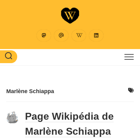
Skip
to
content
Marlène Schiappa
Page Wikipédia de
Marlène Schiappa