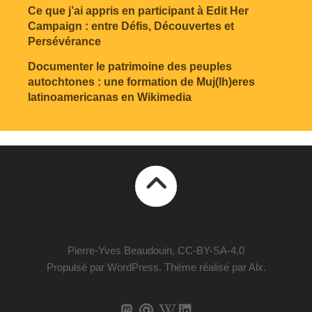
Ce que j’ai appris en participant à Edit Her
Campaign : entre Défis, Découvertes et
Persévérance
Documenter le patrimoine des peuples
autochtones : une formation de Muj(lh)eres
latinoamericanas en Wikimedia
Pierre-Yves Beaudouin, CC-BY-SA-4.0
Propulsé par
WordPress
. Thème réalisé par
Alx
.