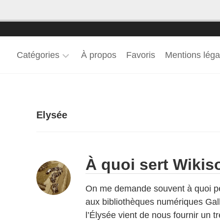
Catégories
À propos
Favoris
Mentions léga
Projets
Wikipédia
Wikimedia
Wikisource
Projets
Elysée
Cimetière
perso
Wikimedia
du
Commons
Père-
Institutions
Archives
Lachaise
Wikidata
Boîte
Arcom
À quoi sert Wikis
Collection
à
Wiktionnaire
d’ouvrages
outils
Assemblée
nationale
On me demande souvent à quoi peu
Collections
Météo
scientifiques
aux bibliothèques numériques Gall
du
Bibliothèques
web
l’Élysée vient de nous fournir un 
Doctorats
Commission