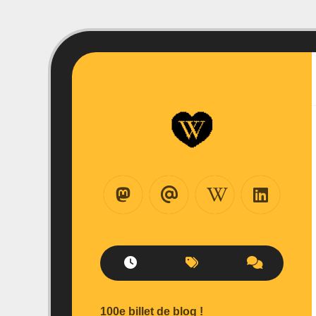
Skip
to
content
100e billet de blog !