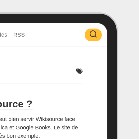
les
RSS
ource ?
t bien servir Wikisource face
ica et Google Books. Le site de
très bon exemple.