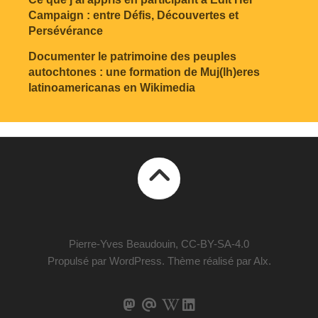
Campaign : entre Défis, Découvertes et
Persévérance
Documenter le patrimoine des peuples
autochtones : une formation de Muj(lh)eres
latinoamericanas en Wikimedia
Pierre-Yves Beaudouin, CC-BY-SA-4.0
Propulsé par
WordPress
. Thème réalisé par
Alx
.